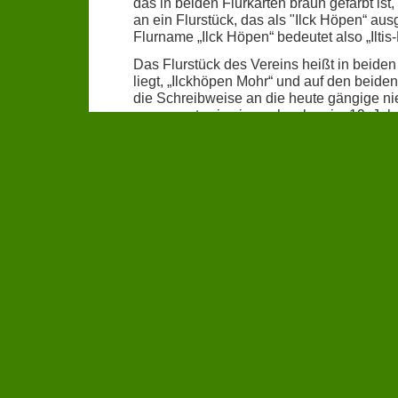
das in beiden Flurkarten braun gefärbt is
an ein Flurstück, das als "Ilck Höpen“ ausg
Flurname „Ilck Höpen“ bedeutet also „Iltis-
Das Flurstück des Vereins heißt in beide
liegt, „Ilckhöpen Mohr“ und auf den beide
die Schreibweise an die heute gängige nied
angepasst, wie sie auch schon im 19. Jahr
des
Arbeitskreis Volkszahl-Register
).
Danksagung:
Der Verein verdankt diese 
Hans Wilhelm Schwarz
. Er hat auf unse
recherchiert und uns die oben aufgeführten
erfreut, einen historisch belegten Namen f
Renaturierungsprojekt gefunden zu haben