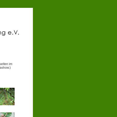
selten im
iashow.)