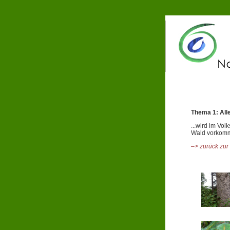
Thema 1: Alle
...wird im Vo
Wald vorkommt.
–> zurück zur